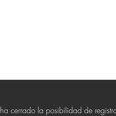
than Colo
ES DE GUITARRA/UKULELE STEEL
RECORDING STEEL GUITAR
DOBRO
ha cerrado la posibilidad de registr