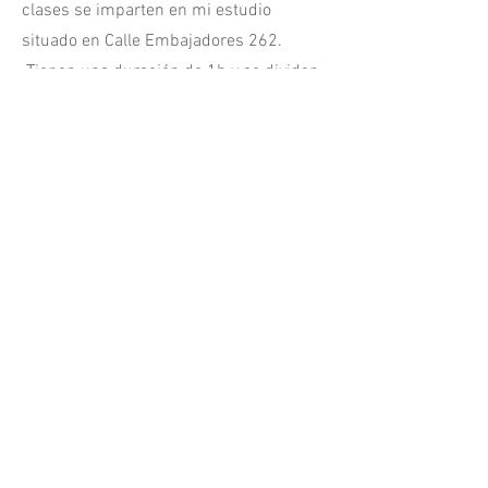
clases se imparten en mi estudio
situado en Calle Embajadores 262.
Tienen una duración de 1h y se dividen
en 2 partes: en la primera parte
aprendemos técnicas, lectura musical,
acordes, lectura rítmica ... La segunda
media hora, esta centrada en el
repertorio.
Cada uno puede elegir una canción y
juntos aprendemos a tocarla, cantarla y
a hacerla nuestra!
Cada alumno tendrá una atención
personalizada según su nivel y
exigencias.